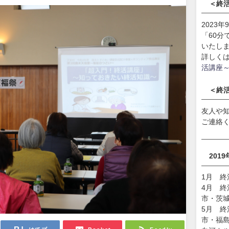
＜終
2023
「60
いたし
詳しく
活講座
＜終
友人や
ご連絡
201
1月 
4月 
市・茨
5月 
市・福