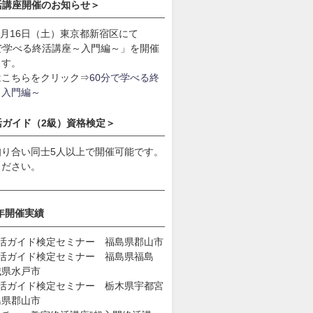
活講座開催のお知らせ＞
年9月16日（土）東京都新宿区にて
分で学べる終活講座～入門編～」を開催
ます。
はこちらをクリック⇒
60分で学べる終
～入門編～
活ガイド（2級）資格検定＞
知り合い同士5人以上で開催可能です。
ください。
9年開催実績
終活ガイド検定セミナー 福島県郡山市
終活ガイド検定セミナー 福島県福島
城県水戸市
終活ガイド検定セミナー 栃木県宇都宮
島県郡山市