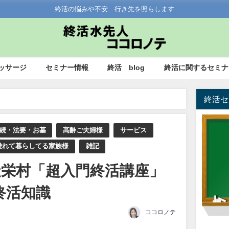
終活の悩みや不安…行き先を照らします
ッサージ
セミナー情報
終活 blog
終活に関するセミナ
終活セ
2023年2月22日天栄村「超入門終活講座」知っておきたい終活知識
続・法要・お墓
高齢ご夫婦様
サービス
離れて暮らしてる家族様
雑記
日天栄村「超入門終活講座」
終活知識
ココロノテ