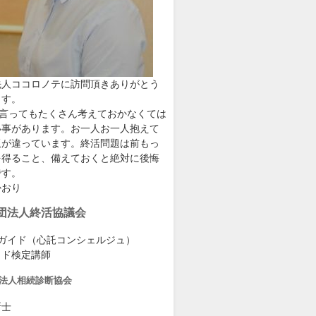
先人ココロノテに訪問頂きありがとう
ます。
と言ってもたくさん考えておかなくては
い事があります。お一人お一人抱えて
題が違っています。終活問題は前もっ
を得ること、備えておくと絶対に後悔
です。
かおり
団法人終活協議会
級ガイド（心託コンシェルジュ）
イド検定講師
法人相続診断協会
断士