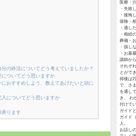
医療・
・失敗
・後悔
保険・
・適し
・相続
葬儀・
・損し
・お墓
講師か
それぞ
自分の終活についてどう考えていましたか？
とがで
要についてどう思いますか
得後は
かにおすすめしよう、教えてあげたいと頭に
で、さ
を通し
記入についてどう思いますか
き、 
付けて
ガイド
師承ります
ガイド（
人。
お話し