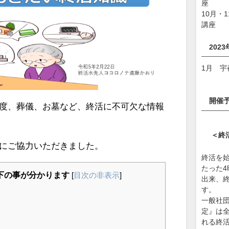
座
10月・
講座
202
1月 宇
開催
度、葬儀、お墓など、終活に不可欠な情報
＜終
にご協力いただきました。
終活を
たった
下の事が分かります
[
目次の非表示
]
出来、終
す。
一般社
定』は
れる終