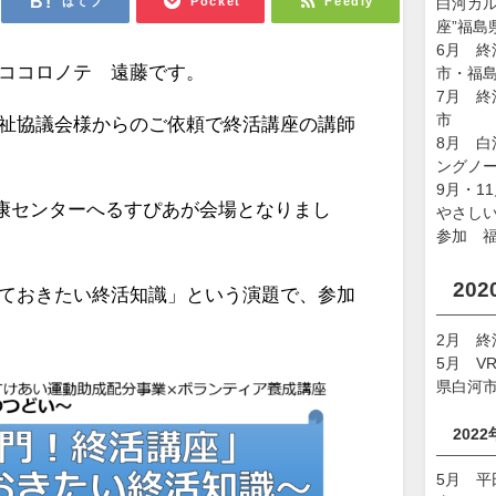
はてブ
Pocket
Feedly
白河カ
座”福島
6月 
ココロノテ 遠藤です。
市・福
7月 
市
祉協議会様からのご依頼で終活講座の講師
8月 
ングノ
9月・1
村健康センターへるすぴあが会場となりまし
やさしい
参加 
20
ておきたい終活知識」という演題で、参加
2月 
5月 V
県白河
202
5月 