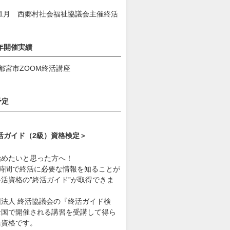
11月 西郷村社会福祉協議会主催終活
3年開催実績
都宮市ZOOM終活講座
予定
活ガイド（2級）資格検定＞
始めたいと思った方へ！
4時間で終活に必要な情報を知ることが
活資格の”終活ガイド”が取得できま
団法人 終活協議会の『終活ガイド検
全国で開催される講習を受講して得ら
活資格です。