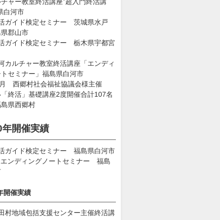
ルチャー教室終活講座”超入門終活講
県白河市
終活ガイド検定セミナー 茨城県水戸
島県郡山市
終活ガイド検定セミナー 栃木県宇都宮
白河カルチャー教室終活講座「エンディ
ートセミナー」福島県白河市
1月 西郷村社会福祉協議会様主催
「終活」基礎講座2度開催合計107名
福島県西郷村
20年開催実績
終活ガイド検定セミナー 福島県白河市
Rエンディングノートセミナー 福島
市
2年開催実績
平田村地域包括支援センター主催終活講