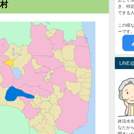
正しく
村
き、特
できる
この様
ーです
LIN
終活水
なたから
聞きい