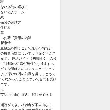
介護
しない病院の選び方
しない老人ホーム
相続
た保険の選び方
の仕組み
お墓
ないお葬式費用の内訳
最新事情
ら直接話を聞くことで最新の情報と、
れの得意分野についてより深く学ぶこ
きます。 終活ガイド（初級除く）の修
2回目以降の受講が無料となりますの
まざまな講師とのコミュニケーション
てより深い終活の知識を得ることもで
わからなかったことについて質問も受け
います。
とは
英語: guide）案内、解説ができる
の傾聴ができ、相談者が不自由なく、