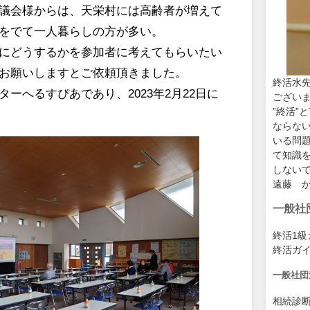
議会様からは、天栄村には高齢者が増えて
をでて一人暮らしの方が多い。
にどうするかを参加者に考えてもらいたい
お願いしますとご依頼頂きました。
終活水
ーへるすぴあであり、2023年2月22日に
ござい
”終活”
ならな
いる問
て知識
しない
遠藤 
一般社
終活1
終活ガ
一般社団
相続診