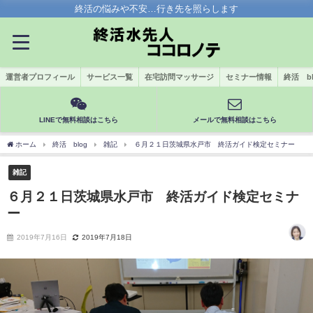
終活の悩みや不安…行き先を照らします
運営者プロフィール
サービス一覧
在宅訪問マッサージ
セミナー情報
終活 bl
LINEで無料相談はこちら
メールで無料相談はこちら
ホーム
終活 blog
雑記
６月２１日茨城県水戸市 終活ガイド検定セミナー
雑記
６月２１日茨城県水戸市 終活ガイド検定セミナ
ー
2019年7月16日
2019年7月18日