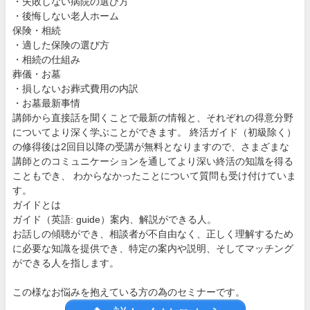
・失敗しない病院の選び方
・後悔しない老人ホーム
保険・相続
・適した保険の選び方
・相続の仕組み
葬儀・お墓
・損しないお葬式費用の内訳
・お墓最新事情
講師から直接話を聞くことで最新の情報と、それぞれの得意分野
についてより深く学ぶことができます。 終活ガイド（初級除く）
の修得後は2回目以降の受講が無料となりますので、さまざまな
講師とのコミュニケーションを通してより深い終活の知識を得る
こともでき、 わからなかったことについて質問も受け付けていま
す。
ガイドとは
ガイド（英語: guide）案内、解説ができる人。
お話しの傾聴ができ、相談者が不自由なく、正しく理解するため
に必要な知識を提供でき、特定の案内や説明、そしてマッチング
ができる人を指します。
この様なお悩みを抱えている方の為のセミナーです。