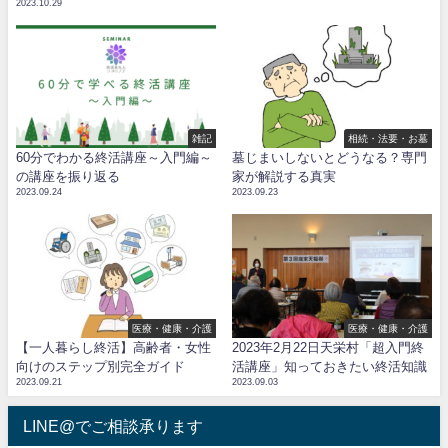
2023.10.29
雑記
相続・法要・お墓
60分でわかる終活講座～入門編～
墓じまいしないとどうなる？専門
の講座を振り返る
家が解説する真実
2023.09.24
2023.09.23
医療・健康・介護
医療・健康・介護
【一人暮らし終活】高齢者・女性
2023年2月22日天栄村「超入門終
向けのステップ別完全ガイド
活講座」知っておきたい終活知識
2023.09.21
2023.09.03
LINE@でご相談承ります