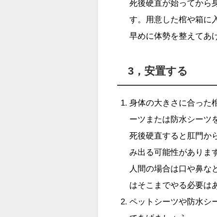
死後硬直が始ってから
す。用意した棺や箱に
早めに体勢を整えてあ
3，安置する
身体の大きさに合った
ーツまたは防水シーツ
死後硬直すると肛門か
み出る可能性がありま
人間の場合は口や鼻な
はそこまでやる必要は
ペットシーツや防水シ