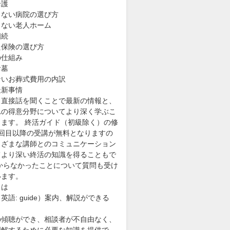
介護
しない病院の選び方
しない老人ホーム
相続
た保険の選び方
の仕組み
お墓
ないお葬式費用の内訳
最新事情
ら直接話を聞くことで最新の情報と、
れの得意分野についてより深く学ぶこ
きます。 終活ガイド（初級除く）の修
2回目以降の受講が無料となりますの
まざまな講師とのコミュニケーション
てより深い終活の知識を得ることもで
わからなかったことについて質問も受け
います。
とは
英語: guide）案内、解説ができる
の傾聴ができ、相談者が不自由なく、