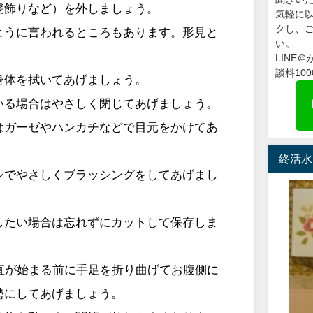
髪飾りなど）を外しましょう。
気軽に
クし、
ように言われるところもあります。形見と
い。
LINE
談料10
身体を拭いてあげましょう。
いる場合はやさしく閉じてあげましょう。
はガーゼやハンカチなどで目元をかけてあ
終活水
シでやさしくブラッシングをしてあげまし
したい場合は忘れずにカットして保存しま
硬直が始まる前に手足を折り曲げてお腹側に
勢にしてあげましょう。