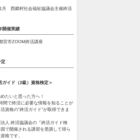
11月 西郷村社会福祉協議会主催終活
3年開催実績
都宮市ZOOM終活講座
予定
活ガイド（2級）資格検定＞
始めたいと思った方へ！
4時間で終活に必要な情報を知ることが
活資格の”終活ガイド”が取得できま
団法人 終活協議会の『終活ガイド検
全国で開催される講習を受講して得ら
活資格です。