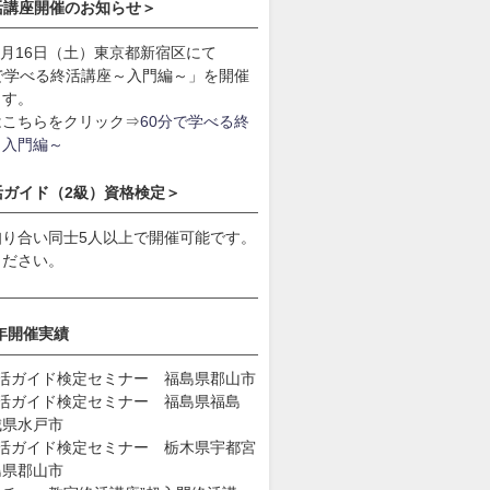
活講座開催のお知らせ＞
年9月16日（土）東京都新宿区にて
分で学べる終活講座～入門編～」を開催
ます。
はこちらをクリック⇒
60分で学べる終
～入門編～
活ガイド（2級）資格検定＞
知り合い同士5人以上で開催可能です。
ください。
9年開催実績
終活ガイド検定セミナー 福島県郡山市
終活ガイド検定セミナー 福島県福島
城県水戸市
終活ガイド検定セミナー 栃木県宇都宮
島県郡山市