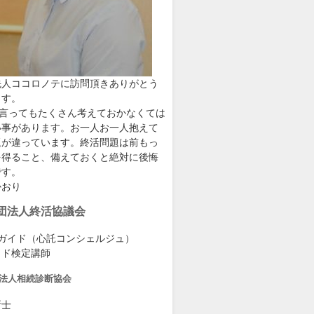
先人ココロノテに訪問頂きありがとう
ます。
と言ってもたくさん考えておかなくては
い事があります。お一人お一人抱えて
題が違っています。終活問題は前もっ
を得ること、備えておくと絶対に後悔
です。
かおり
団法人終活協議会
級ガイド（心託コンシェルジュ）
イド検定講師
法人相続診断協会
断士