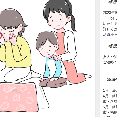
＜終
2023
「60
いたし
詳しく
活講座
＜終
友人や
ご連絡
201
1月 
4月 
市・茨
5月 
市・福