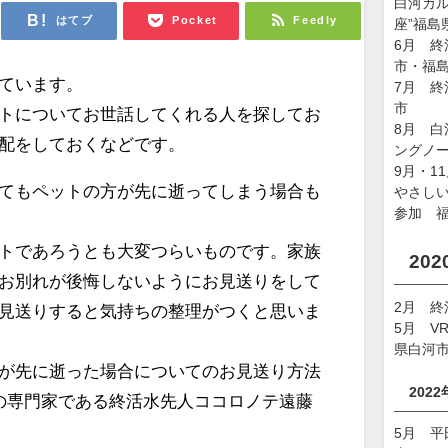
白河カ
はてブ
Pocket
Feedly
座”福島
6月 
市・福
ています。
7月 
市
トについてお世話してくれる人を探してお
8月 
配をしておくなどです。
ングノ
9月・1
てもペットの方が先に逝ってしまう場合も
やさしい
参加 
トであろうとも大変つらいものです。家族
20
お別れが後悔しないようにお見送りをして
2月 
見送りすると気持ちの整理がつくと思いま
5月 V
県白河
が先に逝った場合についてのお見送り方法
202
の専門家である終活水先人ココロノテ遠藤
5月 