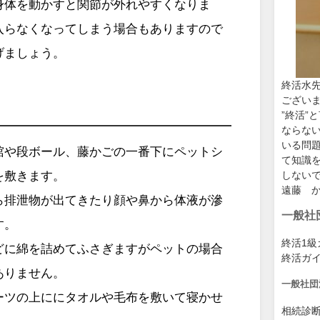
身体を動かすと関節が外れやすくなりま
入らなくなってしまう場合もありますので
げましょう。
終活水
ござい
”終活”
ならな
いる問
棺や段ボール、藤かごの一番下にペットシ
て知識
を敷きます。
しない
遠藤 
ら排泄物が出てきたり顔や鼻から体液が滲
一般社
す。
終活1
どに綿を詰めてふさぎますがペットの場合
終活ガ
ありません。
一般社団
ーツの上ににタオルや毛布を敷いて寝かせ
相続診