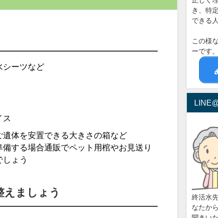
正しく
き、特
できる
この様
ーです
水シーツなど
LIN
イス
ご遺体を安置できる大きさの箱など
準備する場合通販でペット用棺やお見送り
でしょう
整えましょう
終活水
なたから
聞きい