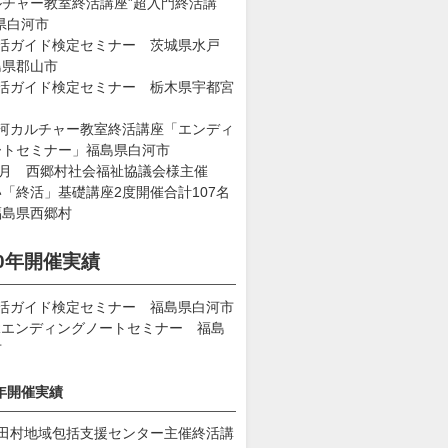
ルチャー教室終活講座”超入門終活講
県白河市
終活ガイド検定セミナー 茨城県水戸
島県郡山市
終活ガイド検定セミナー 栃木県宇都宮
白河カルチャー教室終活講座「エンディ
ートセミナー」福島県白河市
1月 西郷村社会福祉協議会様主催
「終活」基礎講座2度開催合計107名
福島県西郷村
20年開催実績
終活ガイド検定セミナー 福島県白河市
Rエンディングノートセミナー 福島
市
2年開催実績
平田村地域包括支援センター主催終活講