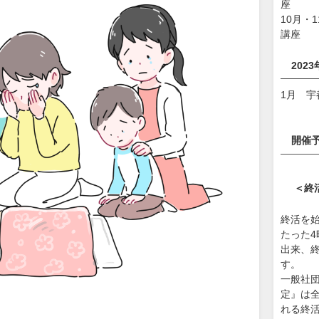
座
10月・
講座
202
1月 宇
開催
＜終
終活を
たった
出来、終
す。
一般社
定』は
れる終