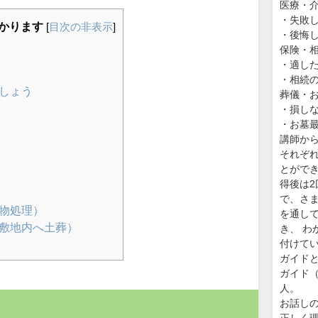
医療・
・失敗
かります
[
目次の非表示
]
・後悔
保険・
・適し
・相続
しょう
葬儀・
・損し
・お墓
講師か
それぞ
とがで
得後は
で、さ
物処理）
を通し
有敷地内へ土葬）
き、 
付けて
ガイド
ガイド（
人。
お話し